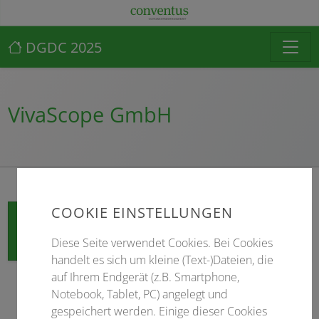
DGDC 2025
VivaScope GmbH
COOKIE EINSTELLUNGEN
Zur Website
Diese Seite verwendet Cookies. Bei Cookies
handelt es sich um kleine (Text-)Dateien, die
auf Ihrem Endgerät (z.B. Smartphone,
Notebook, Tablet, PC) angelegt und
gespeichert werden. Einige dieser Cookies