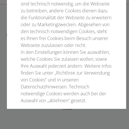
sind technisch notwendig, um die Webseite
zu betreiben, andere Cookies dienen dazu
die Funktionalität der Webseite zu erweitern
KONTAKT
oder zu Marketingzwecken. Abgesehen von
den technisch notwendigen Cookies, steht
Conventus Congressmanagement & Marketing GmbH
es Ihnen frei Cookies beim Besuch unserer
Carl-Pulfrich-Straße 1
Webseite zuzulassen oder nicht.
07745 Jena
In den Einstellungen können Sie auswählen,
welche Cookies Sie zulassen wollen, sowie
www.conventus.de
Ihre Auswahl jederzeit ändern. Weitere Infos
finden Sie unter „Richtlinie zur Verwendung
LINKS
von Cookies“ und in unseren
Datenschutzhinweisen. Technisch
Sie haben Fragen? Gern helfen wir weiter!
notwendige Cookies werden auch bei der
Datenschutzinformation
Auswahl von „ablehnen“ gesetzt.
AGB
Notwendige Cookies
Statistisch