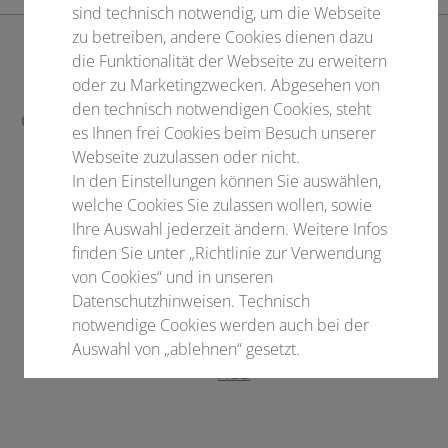
sind technisch notwendig, um die Webseite
zu betreiben, andere Cookies dienen dazu
die Funktionalität der Webseite zu erweitern
KONTAKT
oder zu Marketingzwecken. Abgesehen von
den technisch notwendigen Cookies, steht
Conventus Congressmanagement & Marketing GmbH
es Ihnen frei Cookies beim Besuch unserer
Carl-Pulfrich-Straße 1
Webseite zuzulassen oder nicht.
07745 Jena
In den Einstellungen können Sie auswählen,
welche Cookies Sie zulassen wollen, sowie
www.conventus.de
Ihre Auswahl jederzeit ändern. Weitere Infos
finden Sie unter „Richtlinie zur Verwendung
LINKS
von Cookies“ und in unseren
Datenschutzhinweisen. Technisch
Sie haben Fragen? Gern helfen wir weiter!
notwendige Cookies werden auch bei der
Datenschutzinformation
Auswahl von „ablehnen“ gesetzt.
AGB
Notwendige Cookies
Statistisch