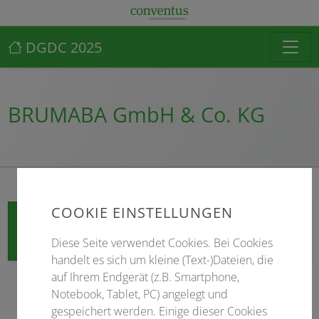
DGDC 2025
BRUMABA GmbH & Co. KG
COOKIE EINSTELLUNGEN
Zur Website
Diese Seite verwendet Cookies. Bei Cookies
handelt es sich um kleine (Text-)Dateien, die
auf Ihrem Endgerät (z.B. Smartphone,
Notebook, Tablet, PC) angelegt und
gespeichert werden. Einige dieser Cookies