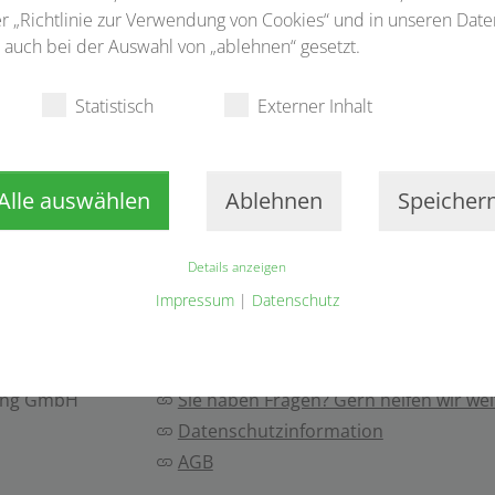
ter „Richtlinie zur Verwendung von Cookies“ und in unseren Dat
auch bei der Auswahl von „ablehnen“ gesetzt.
Statistisch
Externer Inhalt
Alle auswählen
Ablehnen
Speicher
Details anzeigen
Impressum
|
Datenschutz
LINKS
ing GmbH
Sie haben Fragen? Gern helfen wir wei
Datenschutzinformation
AGB