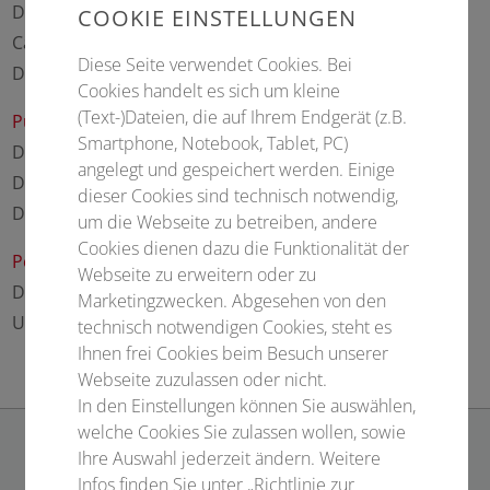
Dr. med. Sina M. Lehnert, Heidelberg
COOKIE EINSTELLUNGEN
Carina Lorenz, Bonn
Diese Seite verwendet Cookies. Bei
Dr. med. Jennifer von Stebut-Marx, Berlin
Cookies handelt es sich um kleine
(Text-)Dateien, die auf Ihrem Endgerät (z.B.
Publikationspreise
Smartphone, Notebook, Tablet, PC)
Dr. med. Yannick Dorian Foerster, München
angelegt und gespeichert werden. Einige
Dr. med. Conrad Hempel, Leipzig
dieser Cookies sind technisch notwendig,
Dr. med. Norman-Philipp Hoff, Düsseldorf
um die Webseite zu betreiben, andere
Cookies dienen dazu die Funktionalität der
Posterpreise
Webseite zu erweitern oder zu
Dr. med. Melissa Marie Radspieler, Regensburg
Marketingzwecken. Abgesehen von den
Uzay Cambaz, Tübingen
technisch notwendigen Cookies, steht es
Ihnen frei Cookies beim Besuch unserer
Webseite zuzulassen oder nicht.
In den Einstellungen können Sie auswählen,
welche Cookies Sie zulassen wollen, sowie
Ihre Auswahl jederzeit ändern. Weitere
KONTAKT
Infos finden Sie unter „Richtlinie zur